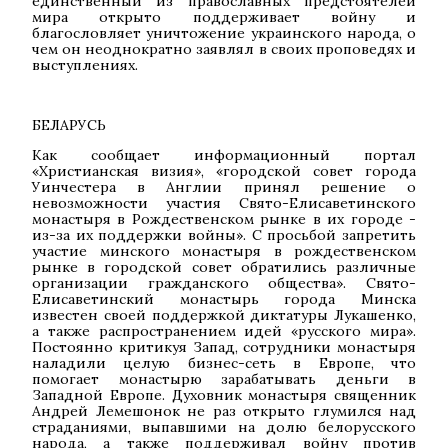
единственный из православных предстоятелей
мира открыто поддерживает войну и
благословляет уничтожение украинского народа, о
чем он неоднократно заявлял в своих проповедях и
выступлениях.
БЕЛАРУСЬ
Как сообщает информационный портал
«Христианская визия», «городской совет города
Уинчестера в Англии принял решение о
невозможности участия Свято-Елисаветинского
монастыря в Рождественском рынке в их городе -
из-за их поддержки войны». С просьбой запретить
участие минского монастыря в рождественском
рынке в городской совет обратились различные
организации гражданского общества». Свято-
Елисаветинский монастырь города Минска
известен своей поддержкой диктатуры Лукашенко,
а также распространением идей «русского мира».
Постоянно критикуя Запад, сотрудники монастыря
наладили целую бизнес-сеть в Европе, что
помогает монастырю зарабатывать деньги в
Западной Европе. Духовник монастыря священник
Андрей Лемешонок не раз открыто глумился над
страданиями, выпавшими на долю белорусского
народа, а также поддерживал войну против