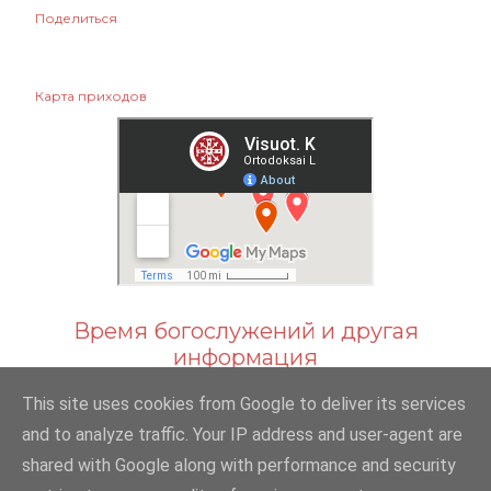
Поделиться
Карта приходов
Время богослужений и другая
информация
This site uses cookies from Google to deliver its services
and to analyze traffic. Your IP address and user-agent are
shared with Google along with performance and security