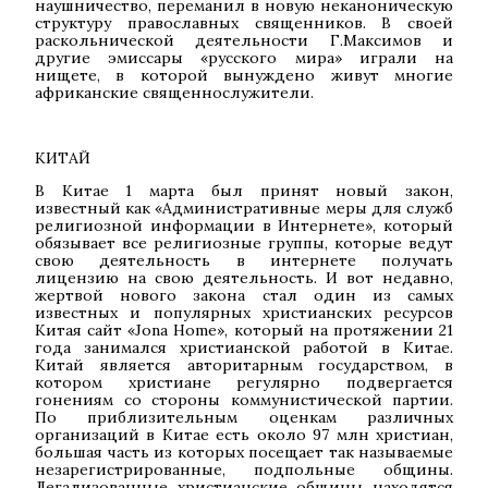
наушничество, переманил в новую неканоническую
структуру православных священников. В своей
раскольнической деятельности Г.Максимов и
другие эмиссары «русского мира» играли на
нищете, в которой вынуждено живут многие
африканские священнослужители.
КИТАЙ
В Китае 1 марта был принят новый закон,
известный как «Административные меры для служб
религиозной информации в Интернете», который
обязывает все религиозные группы, которые ведут
свою деятельность в интернете получать
лицензию на свою деятельность. И вот недавно,
жертвой нового закона стал один из самых
известных и популярных христианских ресурсов
Китая сайт «Jona Home», который на протяжении 21
года занимался христианской работой в Китае.
Китай является авторитарным государством, в
котором христиане регулярно подвергается
гонениям со стороны коммунистической партии.
По приблизительным оценкам различных
организаций в Китае есть около 97 млн христиан,
большая часть из которых посещает так называемые
незарегистрированные, подпольные общины.
Легализованные христианские общины находятся