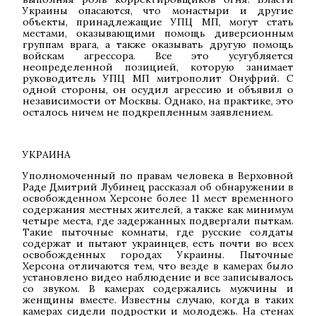
Украины опасаются, что монастыри и другие
объекты, принадлежащие УПЦ МП, могут стать
местами, оказывающими помощь диверсионным
группам врага, а также оказывать другую помощь
войскам агрессора. Все это усугубляется
неопределенной позицией, которую занимает
руководитель УПЦ МП митрополит Онуфрий. С
одной стороны, он осудил агрессию и объявил о
независимости от Москвы. Однако, на практике, это
осталось ничем не подкрепленным заявлением.
УКРАИНА
Уполномоченный по правам человека в Верховной
Раде Дмитрий Лубинец рассказал об обнаружении в
освобожденном Херсоне более 11 мест временного
содержания местных жителей, а также как минимум
четыре места, где задержанных подвергали пыткам.
Такие пыточные комнаты, где русские солдаты
содержат и пытают украинцев, есть почти во всех
освобожденных городах Украины. Пыточные
Херсона отличаются тем, что везде в камерах было
установлено видео наблюдение и все записывалось
со звуком. В камерах содержались мужчины и
женщины вместе. Известны случаю, когда в таких
камерах сидели подростки и молодежь. На стенах