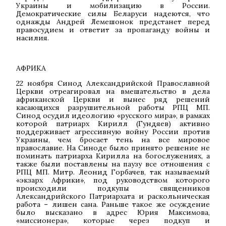
Украины и мобилизацию в России.
Демократические силы Беларуси надеются, что
однажды Андрей Лемешонок предстанет перед
правосудием и ответит за пропаганду войны и
насилия.
АФРИКА
22 ноября Синод Александрийской Православной
Церкви отреагировал на вмешательство в дела
африканской Церкви и вынес ряд решений
касающихся разрушительной работы РПЦ МП.
Синод осудил идеологию «русского мира», в рамках
которой патриарх Кирилл (Гундяев) активно
поддерживает агрессивную войну России против
Украины, чем бросает тень на все мировое
православие. На Синоде было принято решение не
поминать патриарха Кирилла на богослужениях, а
также были поставлены на паузу все отношения с
РПЦ МП. Митр. Леонид Горбачев, так называемый
«экзарх Африки», под руководством которого
происходили подкупы священников
Александрийского Патриархата и раскольническая
работа – лишен сана. Раньше такое же осуждение
было высказано в адрес Юрия Максимова,
«миссионера», которые через подкуп и