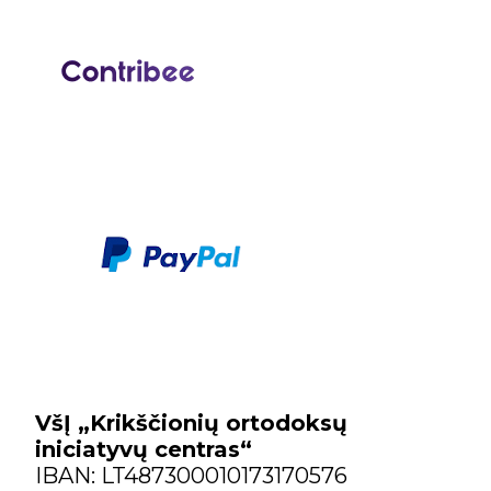
VšĮ „Krikščionių ortodoksų
iniciatyvų centras“
IBAN: LT487300010173170576