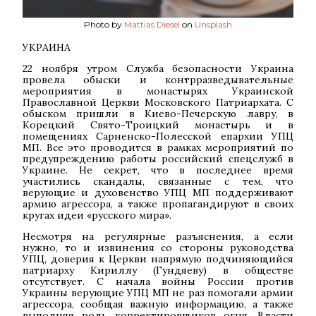
Photo by
Mattias Diesel
on
Unsplash
УКРАИНА
22 ноября утром Служба безопасности Украина
провела обыски и контрразведывательные
мероприятия в монастырях Украинской
Православной Церкви Московского Патриархата. С
обыском пришли в Киево-Печерскую лавру, в
Корецкий Свято-Троицкий монастырь и в
помещениях Сарненско-Полесской епархии УПЦ
МП. Все это проводится в рамках мероприятий по
предупреждению работы российский спецслужб в
Украине. Не секрет, что в последнее время
участились скандалы, связанные с тем, что
верующие и духовенство УПЦ МП поддерживают
армию агрессора, а также пропагандируют в своих
кругах идеи «русского мира».
Несмотря на регулярные разъяснения, а если
нужно, то и извинения со стороны руководства
УПЦ, доверия к Церкви напрямую подчиняющийся
патриарху Кириллу (Гундяеву) в обществе
отсутствует. С начала войны России против
Украины верующие УПЦ МП не раз помогали армии
агрессора, сообщая важную информацию, а также
выполняя роль корректировщиков огня. Власти