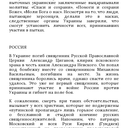
пыточных украинские заключенные выцарапывали
молитвы: «Спаси и сохрани», «Помоги и сохрани
Боже», «Моли Бога о нас». Несмотря на то, что люди,
пытающие херсонцев, делали это в масках,
следственные органы Украины заверили, что
смогут установить личности всех, принимавших
участия в пытках.
РОССИЯ
В Украине погиб священник Русской Православной
Церкви
Александр Циганов, клирик псковского
храма в честь князя Александра Невского. Он попал
под бомбежку вместе со священником Михаилом
Васильевым, погибшим на месте. За жизнь
священника боролись врачи, однако спасти его не
удалось. Это уже не первый священник, которые
принимают участие в войне России против
Украины и гибнет на поле боя.
К сожалению, смерть при таких обстоятельствах,
вызывает у всех христиан, которые не подвержены
«путинской пропаганде» лишь горькое сожаление,
о бесславной и стыдной кончине русских
священнослужителей. Напомним, что патриарх
Московский и всея Руси Кирилл (Гундяев)