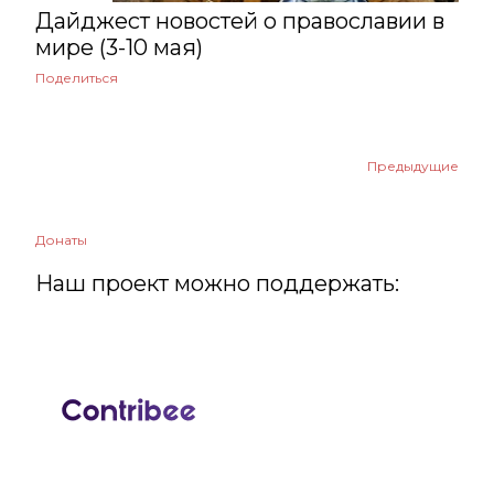
апреля
9
Дайджест новостей о православии в
марта
9
мире (3-10 мая)
Поделиться
февраля
8
января
6
Предыдущие
2022
60
декабря
8
Донаты
ноября
13
Наш проект можно поддержать:
октября
7
сентября
8
августа
1
июля
6
июня
3