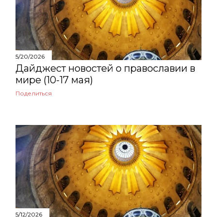
февраля
9
января
3
2023
68
5/20/2026
декабря
9
Дайджест новостей о православии в
мире (10-17 мая)
ноября
4
Поделиться
октября
4
сентября
3
августа
1
июля
5
июня
5
мая
5
5/12/2026