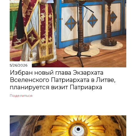
2024
71
декабря
5
ноября
6
октября
9
сентября
3
августа
4
5/26/2026
Избран новый глава Экзархата
июля
4
Вселенского Патриархата в Литве,
планируется визит Патриарха
июня
3
Поделиться
мая
8
апреля
9
марта
8