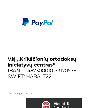
мая
13
апреля
1
VšĮ „Krikščionių ortodoksų
iniciatyvų centras“
IBAN: LT487300010173170576
SWIFT: HABALT22
Карта приходов