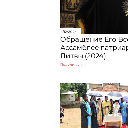
августа
июля
4/12/2024
июня
Обращение Его Вс
мая
Ассамблее патриа
Литвы (2024)
апреля
Поделиться