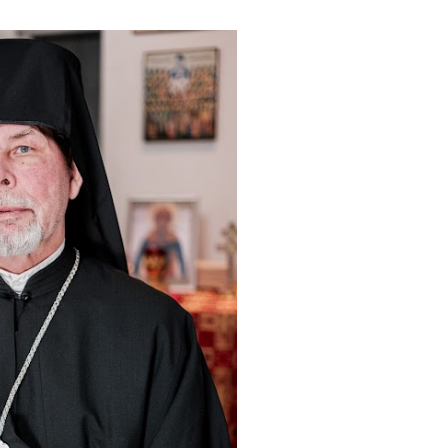
е...
-...
8
9
3
68
9
4
4
3
1