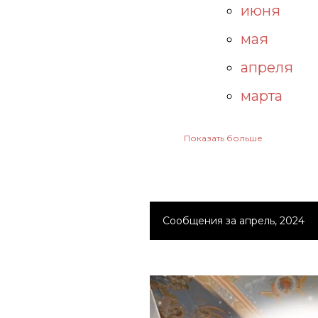
июня
мая
апреля
марта
Показать больше
2025
декабря
ноября
Сообщения за апрель, 2024
октября
С
о
августа
о
июля
б
июня