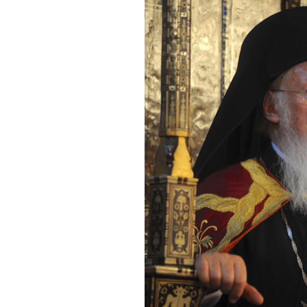
июля
июня
мая
апреля
марта
февраля
января
2022
декабря
ноября
октября
сентября