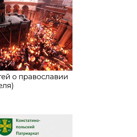
4
4
6
5
6
71
ей о православии
5
еля)
6
9
3
4