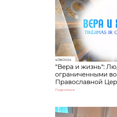
щ
мая
е
апреля
н
марта
и
февраля
я
января
2024
4/28/2024
"Вера и жизнь": Лю
декабря
ограниченными во
ноября
Православной Церк
Поделиться
октября
сентября
августа