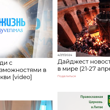
4/27/2024
Дайджест новост
ди с
в мире (21-27 апр
зможностями в
ви [video]
Поделиться