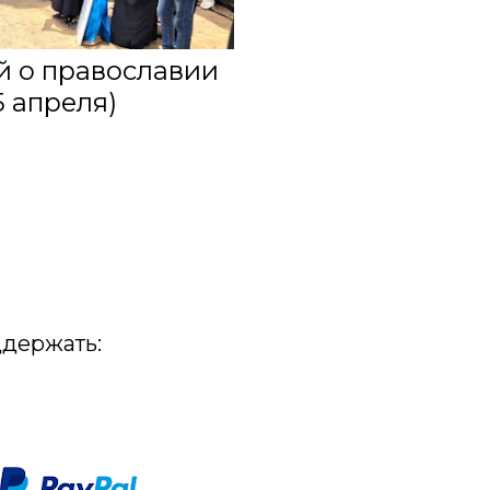
й о православии
5 апреля)
держать: