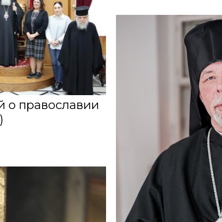
и жизнь»: Война и Церковь. Интервью с духов
ст новостей о православии в мире (30 марта 
й о православии
)