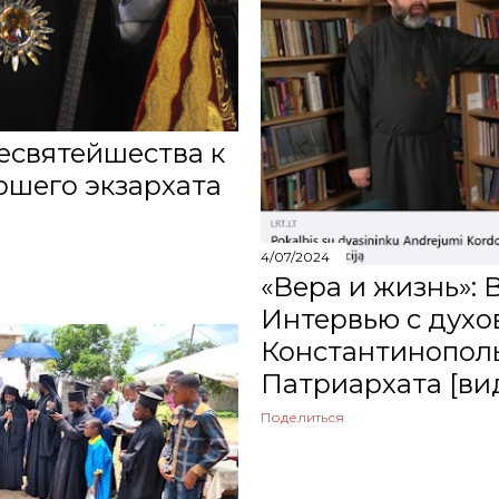
есвятейшества к
ршего экзархата
4/07/2024
«Вера и жизнь»: 
Интервью с духо
Константинопол
Патриархата [ви
Поделиться