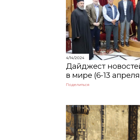
«Вера 
Дайдже
марта
февраля
января
4/14/2024
Дайджест новосте
2023
в мире (6-13 апреля
декабря
Поделиться
ноября
октября
сентября
августа