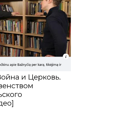
1
6
3
13
1
Война и Церковь.
венством
ьского
део]