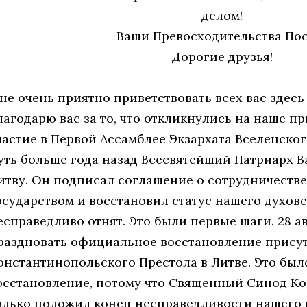
делом!
Ваши Превосходительства Пос
Дорогие друзья!
не очень приятно приветствовать всех вас здесь
лагодарю вас за то, что откликнулись на наше 
частие в Первой Ассамблее Экзархата Вселенског
уть больше года назад Всесвятейший Патриарх 
итву. Он подписал соглашение о сотрудничестве
осударством и восстановил статус нашего духов
есправедливо отнят. Это были первые шаги. 28 а
раздновать официальное восстановление присут
онстантинопольского Престола в Литве. Это бы
осстановление, потому что Священный Синод К
олько положил конец несправедливости нашего 