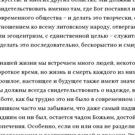
видетельствовать именно там, где Бог поставил н
овременного общества – и делать это творчески
тношением ко всему литовскому народу, отверг
ли эгоцентризм, с единственной целью – служит
 делать это последовательно, бескорыстно и сми
 нашей жизни мы встречаем много людей, некото
ороткое время, но жизнь и смерть каждого из них
рошлое, настоящее и будущее также имеют знач
ы должны всегда свидетельствовать о надежде, 
аботе, как бы трудно это ни было в современном
лишком часто мы забываем, что даже самый падш
адшим он ни был, остается чадом Божьим, дост
опечения. Особенно, если он или она не раздел