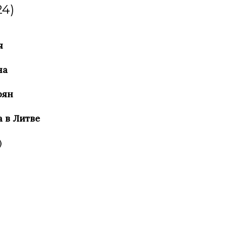
24)
я
на
рян
 в Литве
)