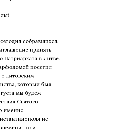
лы!
 сегодня собравшихся.
приглашение принять
о Патриархата в Литве.
Варфоломей посетил
 с литовским
енства, который был
вгуста мы будем
ствия Святого
ло именно
онстантинополя не
времени, но и