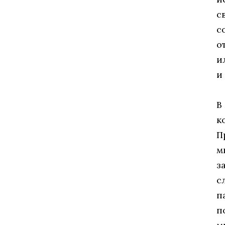
с
с
о
и
и
В
к
П
м
з
с
п
п