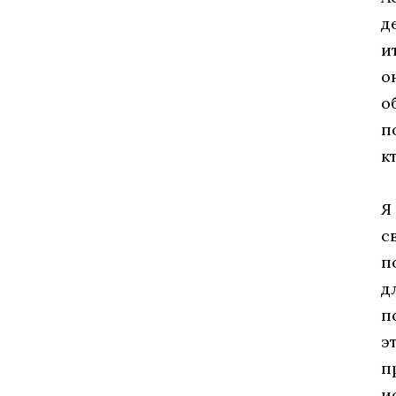
д
и
о
о
п
к
Я
с
п
д
п
э
п
и