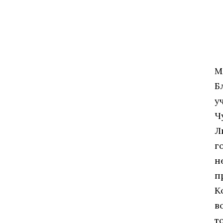
М
Б
у
Ч
Л
г
н
п
К
в
т