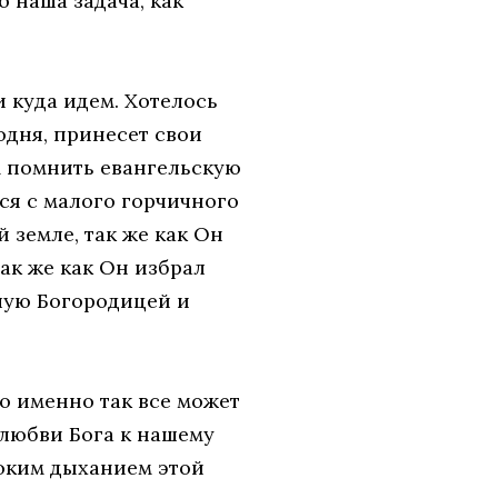
 наша задача, как
и куда идем. Хотелось
одня, принесет свои
м помнить евангельскую
ся с малого горчичного
 земле, так же как Он
ак же как Он избрал
шую Богородицей и
то именно так все может
в любви Бога к нашему
боким дыханием этой