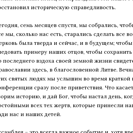
осстановил историческую справедливость.
егодня, семь месяцев спустя, мы собрались, чтобы
се мы, сколько нас есть, старались сделать все 
ерковь была тверда и сейчас, и в будущем; чтоб
ледовать примеру наших отцов, чтобы сохранить 
о последнего вздоха своей земной жизни свидет
равославии здесь, в благословенной Литве. Вечн
тих святых людях мы услышим во время краткой
онференции сразу после приветствия. Что касает
ворим историю, и дай Бог, чтобы настал день, к
остойными всех тех жертв, которые принесли н
ади нас и наших детей.
ссамблея – это всегда важное событие и, хотя в