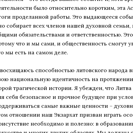
еятельности было относительно коротким, эта А
тоги проделанной работы. Это выдающееся событ
но собирает всех членов нашей духовной семьи,
бщими обязательствами и ответственностью. Это
отому что и мы сами, и общественность смогут у
то мы есть на самом деле.
 восхищаюсь способностью литовского народа в
вою национальную идентичность на протяжении 
орой трагической истории. Я убежден, что Литва
ля себя безопасное и прочное будущее при услов
оддерживаться самые важные ценности – духовн
том отношении наш Экзархат призван играть особ
рисутствие необходимо и полезно: в образовани
скусстве и многих других областях. Мы должны 