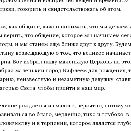
ировоззрения и восприятия вещей и времени. Это
еркви, говорить и свидетельствовать об этом.
ам, как общине, важно понимать, что мы делаем 
ы верить, что общение, которое мы начинаем сег
лоды, и мы станем еще ближе друг к другу. Буде
стину возвещающую о том, что великое начинает
ерна. Бог избрал нашу маленькую Церковь на этой
збрал маленький город Вифлеем для рождения, т
арию, неизвестную и незаметную девушку, став
атерью Света, чтобы прийти в наш мир.
еликое рождается из малого, вероятно, потому ч
азвиваться во благо, медленно, тихо и глубоко, 
еловечеству и в терпении, которое является глу