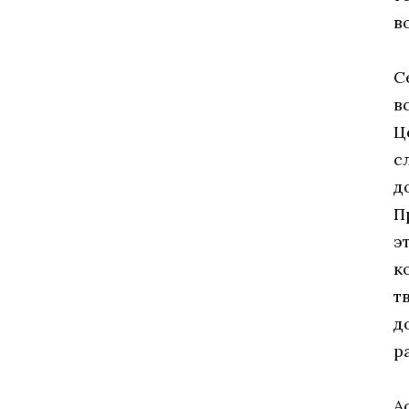
в
С
в
Ц
с
д
П
э
к
т
д
р
А