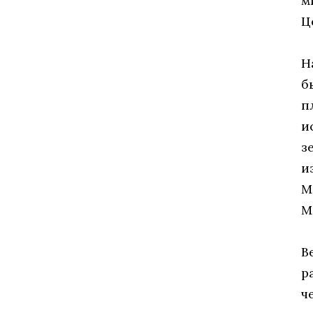
м
Ц
Н
б
п
и
з
и
М
М
В
р
ч