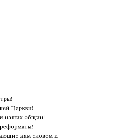
стры!
шей Церкви!
и наших общин!
 реформаты!
гающие нам словом и