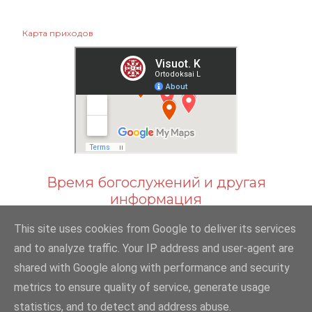
Карта приходов
Время богослужений и другая
информация
This site uses cookies from Google to deliver its services
and to analyze traffic. Your IP address and user-agent are
shared with Google along with performance and security
Технологии Blogger
metrics to ensure quality of service, generate usage
statistics, and to detect and address abuse.
© 2012-2023 VšĮ „Krikščionių ortodoksų iniciatyvų centras“