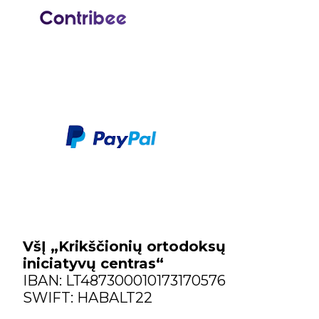
VšĮ „Krikščionių ortodoksų
iniciatyvų centras“
IBAN: LT487300010173170576
SWIFT: HABALT22